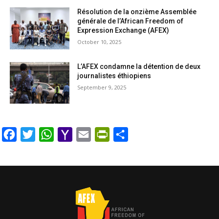
Résolution de la onzième Assemblée
générale de l’African Freedom of
Expression Exchange (AFEX)
October 10, 2025
L’AFEX condamne la détention de deux
journalistes éthiopiens
September 9, 2025
Facebook
Twitter
WhatsApp
Yahoo
Email
PrintFriendly
Share
Mail