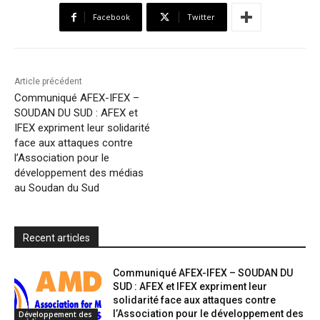
b
t
s
o
l
t
e
Facebook
Twitter
o
e
A
M
F
o
r
p
a
r
k
p
i
i
Article précédent
l
e
Communiqué AFEX-IFEX –
SOUDAN DU SUD : AFEX et
n
IFEX expriment leur solidarité
d
face aux attaques contre
l
l’Association pour le
développement des médias
y
au Soudan du Sud
Recent articles
Communiqué AFEX-IFEX – SOUDAN DU
SUD : AFEX et IFEX expriment leur
solidarité face aux attaques contre
l’Association pour le développement des
Développement des