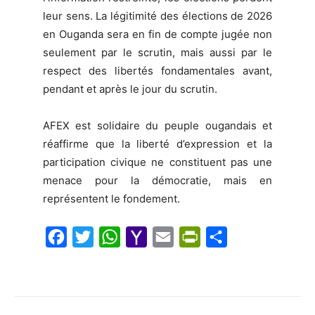
leur sens. La légitimité des élections de 2026
en Ouganda sera en fin de compte jugée non
seulement par le scrutin, mais aussi par le
respect des libertés fondamentales avant,
pendant et après le jour du scrutin.
AFEX est solidaire du peuple ougandais et
réaffirme que la liberté d’expression et la
participation civique ne constituent pas une
menace pour la démocratie, mais en
représentent le fondement.
F
T
W
Y
E
P
S
a
w
h
a
m
r
h
c
i
a
h
a
i
a
e
t
t
o
i
n
r