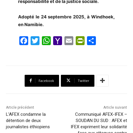
responsabilité et de la justice sociale.
Adopté le 24 septembre 2025, à Windhoek,
en Namibie.
F
T
W
Y
E
P
S
a
w
h
a
m
r
h
c
i
a
h
a
i
a
e
t
t
o
i
n
r
b
t
s
o
l
t
e
Facebook
Twitter
o
e
A
M
F
o
r
p
a
r
k
p
i
i
Article précédent
Article suivant
l
e
L’AFEX condamne la
Communiqué AFEX-IFEX –
détention de deux
SOUDAN DU SUD : AFEX et
n
journalistes éthiopiens
IFEX expriment leur solidarité
d
face aux attaques contre