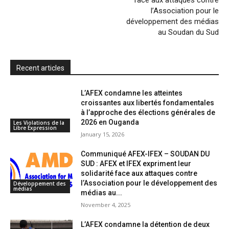
l
l’Association pour le
développement des médias
y
au Soudan du Sud
Recent articles
L’AFEX condamne les atteintes
croissantes aux libertés fondamentales
à l’approche des élections générales de
2026 en Ouganda
Les Violations de la
Libre Expression
January 15, 2026
Communiqué AFEX-IFEX – SOUDAN DU
SUD : AFEX et IFEX expriment leur
solidarité face aux attaques contre
l’Association pour le développement des
Développement des
médias
médias au...
November 4, 2025
L’AFEX condamne la détention de deux