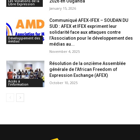
2026 en Ouganda
Les Violations de la
Libre Expression
January 15, 2026
Communiqué AFEX-IFEX – SOUDAN DU
SUD : AFEX et IFEX expriment leur
solidarité face aux attaques contre
l’Association pour le développement des
Développement des
médias
médias au...
November 4, 2025
Résolution de la onzième Assemblée
générale de l’African Freedom of
Expression Exchange (AFEX)
Accès à
October 10, 2025
l'information