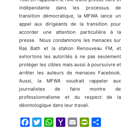
indépendante dans les processus de
transition démocratique, la MFWA lance un
appel aux dirigeants de la transition pour
accorder une attention particulière à la
presse. Nous condamnons les menaces sur
Ras Bath et la station Renouveau FM, et
exhortons les autorités à ne pas seulement
protéger les cibles mais aussi à poursuivre et
arrêter les auteurs de menaces Facebook.
Aussi, la MFWA voudrait rappeler aux
journalistes de faire montre de
professionnalisme et du respect de la
déontologique dans leur travail.
F
T
W
Y
E
P
S
a
w
h
a
m
r
h