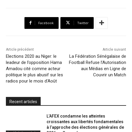
c
i
a
h
a
i
a
e
t
t
o
i
n
r
b
t
s
o
l
t
e
Facebook
Twitter
o
e
A
M
F
o
r
p
a
r
k
p
i
i
Article précédent
Article suivant
l
e
Elections 2020 au Niger: le
La Fédération Sénégalaise de
leadeur de l’opposition Hama
Football Refuse l’Autorisation
n
Amadou cité comme acteur
aux Médias en Ligne de
d
politique le plus abusif sur les
Couvrir un Match
l
radios pour le mois d’Août
y
Recent articles
L’AFEX condamne les atteintes
croissantes aux libertés fondamentales
à l’approche des élections générales de