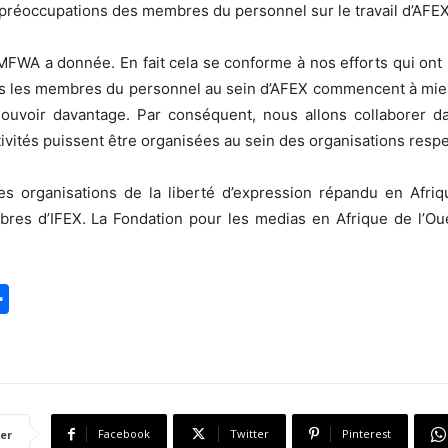
 préoccupations des membres du personnel sur le travail d’AFEX
 MFWA a donnée. En fait cela se conforme à nos efforts qui ont 
s les membres du personnel au sein d’AFEX commencent à mieux 
ouvoir davantage. Par conséquent, nous allons collaborer 
ivités puissent être organisées au sein des organisations respec
s organisations de la liberté d’expression répandu en Afrique
res d’IFEX. La Fondation pour les medias en Afrique de l’Oue
S
h
a
r
e
Facebook
Twitter
Pinterest
er