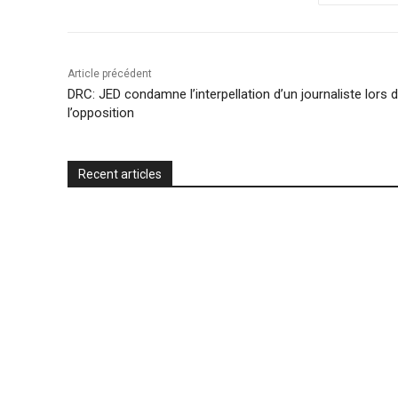
o
e
A
M
F
o
r
p
a
r
k
p
i
i
Article précédent
l
e
DRC: JED condamne l’interpellation d’un journaliste lors 
n
l’opposition
d
l
Recent articles
y