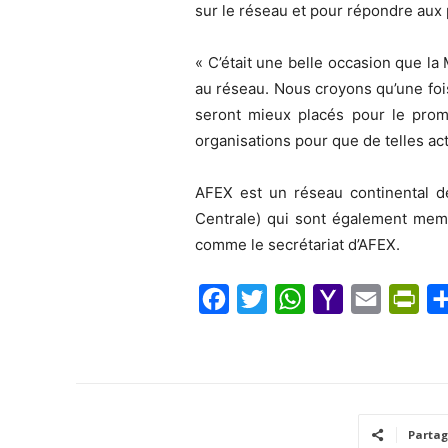
sur le réseau et pour répondre aux
« C’était une belle occasion que la
au réseau. Nous croyons qu’une foi
seront mieux placés pour le prom
organisations pour que de telles act
AFEX est un réseau continental de
Centrale) qui sont également memb
comme le secrétariat d’AFEX.
F
T
W
Y
E
P
a
w
h
a
m
r
c
i
a
h
a
i
e
t
t
o
i
n
b
t
s
o
l
t
Partag