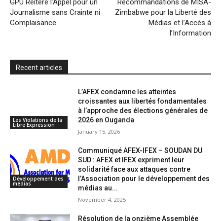
GPU Réitère l’Appel pour un
Recommandations de MISA-
Journalisme sans Crainte ni
Zimbabwe pour la Liberté des
n
Complaisance
Médias et l’Accès à
d
l’Information
l
y
Recent articles
L’AFEX condamne les atteintes
croissantes aux libertés fondamentales
à l’approche des élections générales de
2026 en Ouganda
Les Violations de la
Libre Expression
January 15, 2026
Communiqué AFEX-IFEX – SOUDAN DU
SUD : AFEX et IFEX expriment leur
solidarité face aux attaques contre
l’Association pour le développement des
Développement des
médias
médias au...
November 4, 2025
Résolution de la onzième Assemblée