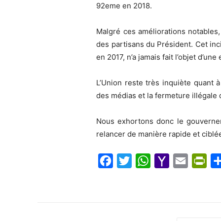
92eme en 2018.
Malgré ces améliorations notables,
des partisans du Président. Cet in
en 2017, n’a jamais fait l’objet d’un
L’Union reste très inquiète quant à
des médias et la fermeture illégale
Nous exhortons donc le gouverneme
relancer de manière rapide et ciblé
F
T
W
Y
E
P
a
w
h
a
m
r
c
i
a
h
a
i
e
t
t
o
i
n
b
t
s
o
l
t