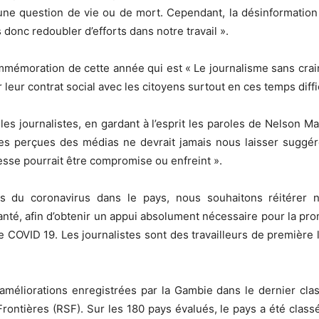
 une question de vie ou de mort. Cependant, la désinformatio
onc redoubler d’efforts dans notre travail ».
mémoration de cette année qui est « Le journalisme sans crai
leur contrat social avec les citoyens surtout en ces temps diffi
les journalistes, en gardant à l’esprit les paroles de Nelson 
nces perçues des médias ne devrait jamais nous laisser suggé
esse pourrait être compromise ou enfreint ».
s du coronavirus dans le pays, nous souhaitons réitérer 
anté, afin d’obtenir un appui absolument nécessaire pour la pro
le COVID 19. Les journalistes sont des travailleurs de première 
améliorations enregistrées par la Gambie dans le dernier cla
rontières (RSF). Sur les 180 pays évalués, le pays a été classé