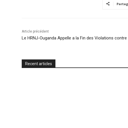
Partag
o
e
A
M
F
o
r
p
a
r
k
p
i
i
Article précédent
l
e
Le HRNJ-Ouganda Appelle a la Fin des Violations contre 
n
d
l
Recent articles
y