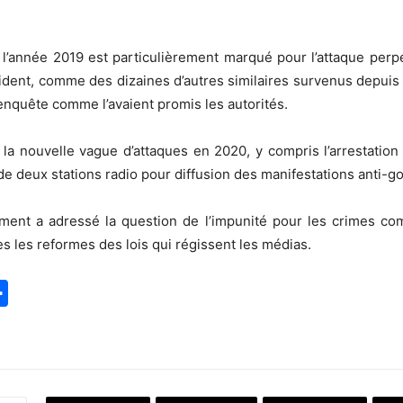
 l’année 2019 est particulièrement marqué pour l’attaque perpé
cident, comme des dizaines d’autres similaires survenus depui
e enquête comme l’avaient promis les autorités.
 la nouvelle vague d’attaques en 2020, y compris l’arrestation
 de deux stations radio pour diffusion des manifestations anti-
nt a adressé la question de l’impunité pour les crimes commi
es les reformes des lois qui régissent les médias.
S
h
a
r
e