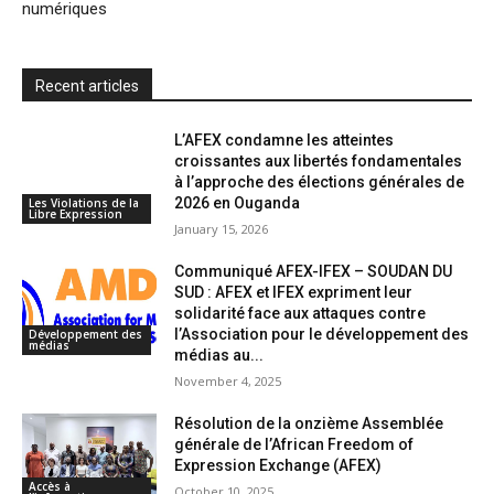
numériques
d
l
y
Recent articles
L’AFEX condamne les atteintes
croissantes aux libertés fondamentales
à l’approche des élections générales de
2026 en Ouganda
Les Violations de la
Libre Expression
January 15, 2026
Communiqué AFEX-IFEX – SOUDAN DU
SUD : AFEX et IFEX expriment leur
solidarité face aux attaques contre
l’Association pour le développement des
Développement des
médias
médias au...
November 4, 2025
Résolution de la onzième Assemblée
générale de l’African Freedom of
Expression Exchange (AFEX)
Accès à
October 10, 2025