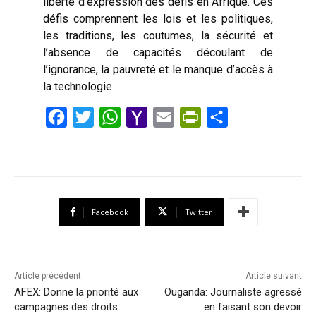
liberté d’expression des défis en Afrique. Ces
défis comprennent les lois et les politiques,
les traditions, les coutumes, la sécurité et
l’absence de capacités découlant de
l’ignorance, la pauvreté et le manque d’accès à
la technologie
F
T
W
Y
E
P
S
a
w
h
a
m
r
h
c
i
a
h
a
i
a
e
t
t
o
i
n
r
b
t
s
o
l
t
e
Facebook
Twitter
o
e
A
M
F
o
r
p
a
r
k
p
i
i
Article précédent
Article suivant
l
e
AFEX: Donne la priorité aux
Ouganda: Journaliste agressé
campagnes des droits
n
en faisant son devoir