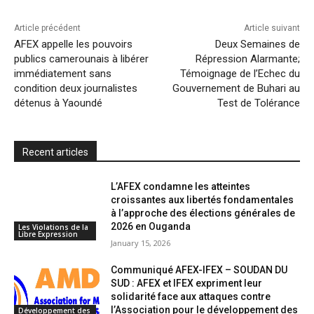
k
p
i
i
Article précédent
Article suivant
l
e
AFEX appelle les pouvoirs
Deux Semaines de
publics camerounais à libérer
Répression Alarmante;
n
immédiatement sans
Témoignage de l’Echec du
d
condition deux journalistes
Gouvernement de Buhari au
l
détenus à Yaoundé
Test de Tolérance
y
Recent articles
L’AFEX condamne les atteintes
croissantes aux libertés fondamentales
à l’approche des élections générales de
2026 en Ouganda
Les Violations de la
Libre Expression
January 15, 2026
Communiqué AFEX-IFEX – SOUDAN DU
SUD : AFEX et IFEX expriment leur
solidarité face aux attaques contre
l’Association pour le développement des
Développement des