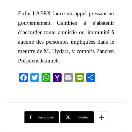
Enfin l’AFEX lance un appel pressant au
gouvernement Gambien à s’abstenir
d’accorder toute amnistie ou immunité à
aucune des personnes impliquées dans le
meurtre de M. Hydara, y compris l’ancien
Président Jammeh.
F
T
W
Y
E
P
S
a
w
h
a
m
r
h
c
i
a
h
a
i
a
e
t
t
o
i
n
r
b
t
s
o
l
t
e
Facebook
Twitter
o
e
A
M
F
o
r
p
a
r