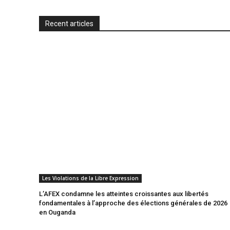
d
Recent articles
l
y
Les Violations de la Libre Expression
L’AFEX condamne les atteintes croissantes aux libertés
fondamentales à l’approche des élections générales de 2026
en Ouganda