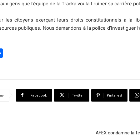
it aux gens que l’équipe de la Tracka voulait ruiner sa carrière pol
les citoyens exerçant leurs droits constitutionnels à la li
ources publiques. Nous demandons à la police d’investiguer l’a
S
h
a
r
e
Facebook
Twitter
Pinterest
er
AFEX condamne la fer