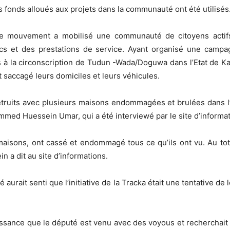
onds alloués aux projets dans la communauté ont été utilisés
e mouvement a mobilisé une communauté de citoyens acti
cs et des prestations de service. Ayant organisé une campag
s à la circonscription de Tudun -Wada/Doguwa dans l’Etat de Kan
t saccagé leurs domiciles et leurs véhicules.
truits avec plusieurs maisons endommagées et brulées dans l’a
mmed Huessein Umar, qui a été interviewé par le site d’informa
aisons, ont cassé et endommagé tous ce qu’ils ont vu. Au tot
 a dit au site d’informations.
 aurait senti que l’initiative de la Tracka était une tentative de 
aissance que le député est venu avec des voyous et recherchait 