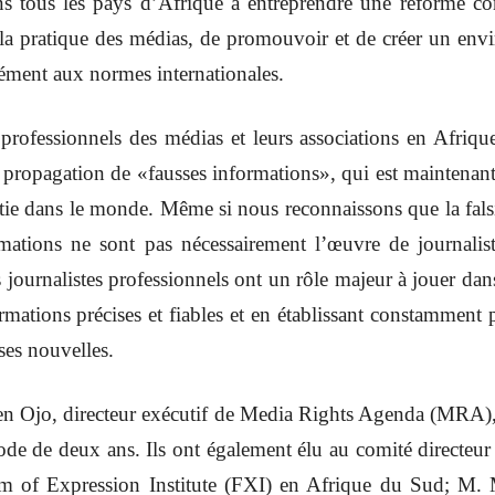
 tous les pays d’Afrique à entreprendre une réforme comp
 la pratique des médias, de promouvoir et de créer un env
mément aux normes internationales.
rofessionnels des médias et leurs associations en Afriqu
la propagation de «fausses informations», qui est maintena
ie dans le monde. Même si nous reconnaissons que la falsi
ormations ne sont pas nécessairement l’œuvre de journali
journalistes professionnels ont un rôle majeur à jouer dan
rmations précises et fiables et en établissant constamment p
ses nouvelles.
n Ojo, directeur exécutif de Media Rights Agenda (MRA), p
e de deux ans. Ils ont également élu au comité directeur
om of Expression Institute (FXI) en Afrique du Sud; M.