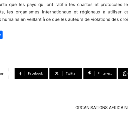
sorte que les pays qui ont ratifié les chartes et protocoles
, les organismes internationaux et régionaux à utiliser ce
humains en veillant à ce que les auteurs de violations des dro
S
h
a
r
e
Facebook
Twitter
Pinterest
er
ORGANISATIONS AFRICAINE