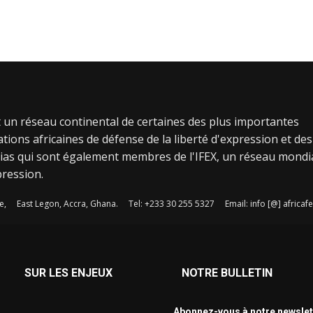
 un réseau continental de certaines des plus importantes
tions africaines de défense de la liberté d'expression et des
ias qui sont également membres de l'IFEX, un réseau mondi
pression.
e, East Legon, Accra, Ghana. Tel: +233 30 255 5327 Email: info [@] afric
SUR LES ENJEUX
NOTRE BULLETIN
Abonnez-vous à notre newslet