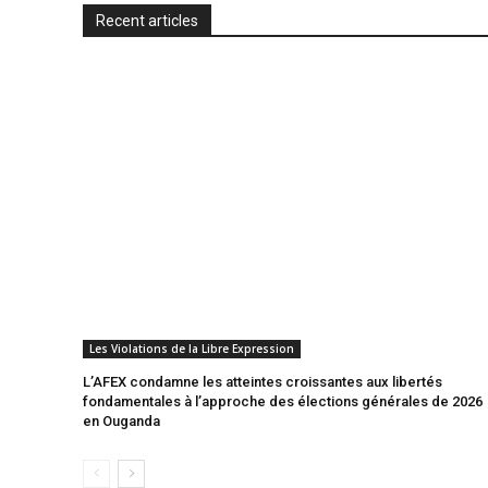
l
Recent articles
y
Les Violations de la Libre Expression
L’AFEX condamne les atteintes croissantes aux libertés
fondamentales à l’approche des élections générales de 2026
en Ouganda