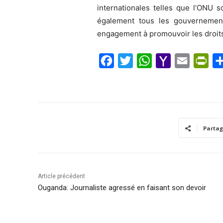
internationales telles que l’ONU 
également tous les gouvernements
engagement à promouvoir les droits 
F
T
W
Y
E
P
a
w
h
a
m
r
c
i
a
h
a
i
e
t
t
o
i
n
b
t
s
o
l
t
Partag
o
e
A
M
F
o
r
p
a
r
k
p
i
i
Article précédent
l
e
Ouganda: Journaliste agressé en faisant son devoir
n
d