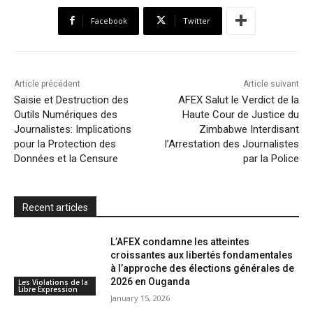
b
t
s
o
l
t
e
Facebook
Twitter
o
e
A
M
F
o
r
p
a
r
k
p
i
i
Article précédent
Article suivant
l
e
Saisie et Destruction des
AFEX Salut le Verdict de la
Outils Numériques des
Haute Cour de Justice du
n
Journalistes: Implications
Zimbabwe Interdisant
d
pour la Protection des
l’Arrestation des Journalistes
l
Données et la Censure
par la Police
y
Recent articles
L’AFEX condamne les atteintes
croissantes aux libertés fondamentales
à l’approche des élections générales de
2026 en Ouganda
Les Violations de la
Libre Expression
January 15, 2026