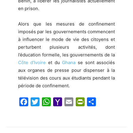
Bénin, à libérer les journalistes actuellement
en prison.
Alors que les mesures de confinement
imposés par les gouvernements commencent
à influencer le mode de vie des citoyens et
perturbent plusieurs activités, dont
l’éducation formelle, les gouvernements de la
Côte d’Ivoire
et du
Ghana
se sont associés
aux organes de presse pour dispenser à la
télévision des cours aux étudiants pendant la
période de confinement.
F
T
W
Y
E
P
S
a
w
h
a
m
r
h
c
i
a
h
a
i
a
e
t
t
o
i
n
r