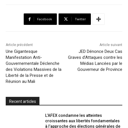
e
t
t
o
i
n
r
b
t
s
o
l
t
e
Facebook
Twitter
o
e
A
M
F
o
r
p
a
r
k
p
i
i
Article précédent
Article suivant
l
e
Une Gigantesque
JED Dénonce Deux Cas
Manifestation Anti-
Graves d’Attaques contre les
n
Gouvernementale Déclenche
Médias Lancées par le
d
des Violations Massives de la
Gouverneur de Province
l
Liberté de la Presse et de
Réunion au Mali
y
Recent articles
L’AFEX condamne les atteintes
croissantes aux libertés fondamentales
à l’approche des élections générales de