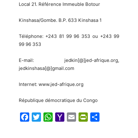
Local 21. Référence Immeuble Botour
Kinshasa/Gombe. B.P. 633 Kinshasa 1
Téléphone: +243 81 99 96 353 ou +243 99
99 96 353
E-mail: jedkin[@]jed-afrique.org,
jedkinshasa[@]gmail.com
Internet: www.jed-afrique.org
République démocratique du Congo
F
T
W
Y
E
P
S
a
w
h
a
m
r
h
c
i
a
h
a
i
a