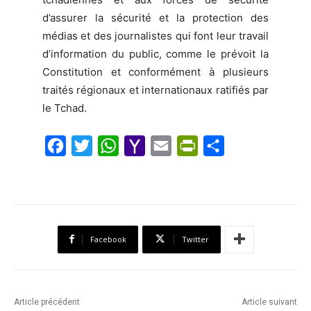
d’assurer la sécurité et la protection des
médias et des journalistes qui font leur travail
d’information du public, comme le prévoit la
Constitution et conformément à plusieurs
traités régionaux et internationaux ratifiés par
le Tchad.
F
T
W
Y
E
P
S
a
w
h
a
m
r
h
c
i
a
h
a
i
a
e
t
t
o
i
n
r
b
t
s
o
l
t
e
Facebook
Twitter
o
e
A
M
F
o
r
p
a
r
k
p
i
i
Article précédent
Article suivant