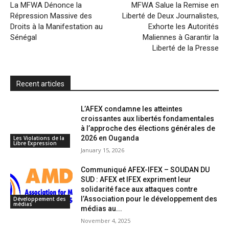
l
e
La MFWA Dénonce la
MFWA Salue la Remise en
Répression Massive des
Liberté de Deux Journalistes,
n
Droits à la Manifestation au
Exhorte les Autorités
d
Sénégal
Maliennes à Garantir la
l
Liberté de la Presse
y
Recent articles
L’AFEX condamne les atteintes
croissantes aux libertés fondamentales
à l’approche des élections générales de
2026 en Ouganda
Les Violations de la
Libre Expression
January 15, 2026
Communiqué AFEX-IFEX – SOUDAN DU
SUD : AFEX et IFEX expriment leur
solidarité face aux attaques contre
l’Association pour le développement des
Développement des
médias
médias au...
November 4, 2025