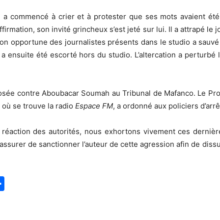
a commencé à crier et à protester que ses mots avaient été 
irmation, son invité grincheux s’est jeté sur lui. Il a attrapé le
ion opportune des journalistes présents dans le studio a sauv
i a ensuite été escorté hors du studio. L’altercation a perturb
posée contre Aboubacar Soumah au Tribunal de Mafanco. Le Proc
où se trouve la radio
Espace FM
, a ordonné aux policiers d’arr
 réaction des autorités, nous exhortons vivement ces dernière
’assurer de sanctionner l’auteur de cette agression afin de diss
S
h
a