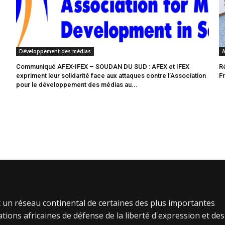
Développement des médias
A
Communiqué AFEX-IFEX – SOUDAN DU SUD : AFEX et IFEX
R
expriment leur solidarité face aux attaques contre l’Association
F
pour le développement des médias au...
 un réseau continental de certaines des plus importantes
tions africaines de défense de la liberté d'expression et des