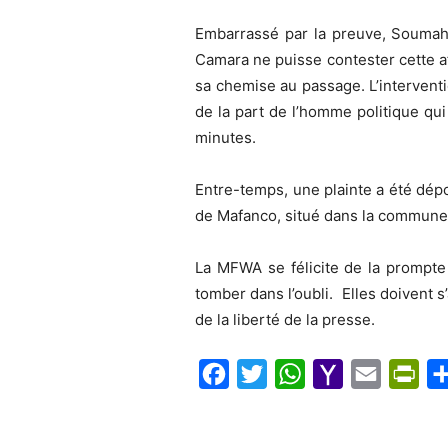
Embarrassé par la preuve, Soumah 
Camara ne puisse contester cette aff
sa chemise au passage. L’intervent
de la part de l’homme politique qu
minutes.
Entre-temps, une plainte a été dé
de Mafanco, situé dans la commune 
La MFWA se félicite de la prompte
tomber dans l’oubli. Elles doivent s
de la liberté de la presse.
F
T
W
Y
E
P
a
w
h
a
m
r
c
i
a
h
a
i