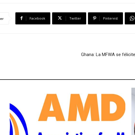
r
e
Facebook
Twitter
Pinterest
er
Ghana: La MFWA se félicite 