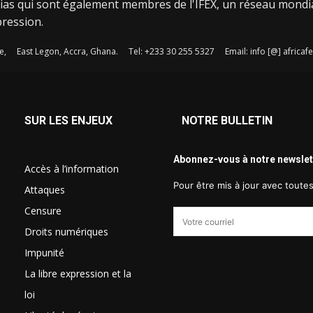
ias qui sont également membres de l'IFEX, un réseau mondi
pression.
e, East Legon, Accra, Ghana. Tel: +233 30 255 5327 Email: info [@] afric
SUR LES ENJEUX
NOTRE BULLETIN
Abonnez-vous à notre newslet
Accès à l’information
Pour être mis à jour avec toute
Attaques
Censure
Droits numériques
Impunité
La libre expression et la
loi