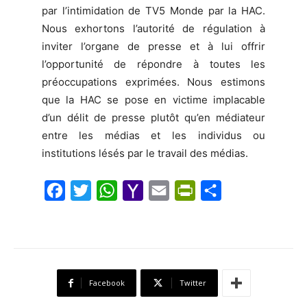
par l’intimidation de TV5 Monde par la HAC.
Nous exhortons l’autorité de régulation à
inviter l’organe de presse et à lui offrir
l’opportunité de répondre à toutes les
préoccupations exprimées. Nous estimons
que la HAC se pose en victime implacable
d’un délit de presse plutôt qu’en médiateur
entre les médias et les individus ou
institutions lésés par le travail des médias.
F
T
W
Y
E
P
S
a
w
h
a
m
r
h
c
i
a
h
a
i
a
e
t
t
o
i
n
r
b
t
s
o
l
t
e
Facebook
Twitter
o
e
A
M
F