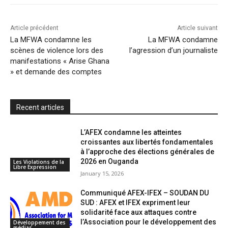
o
r
p
a
r
k
p
i
i
Article précédent
Article suivant
l
e
La MFWA condamne les
La MFWA condamne
scènes de violence lors des
l’agression d’un journaliste
n
manifestations « Arise Ghana
d
» et demande des comptes
l
y
Recent articles
L’AFEX condamne les atteintes
croissantes aux libertés fondamentales
à l’approche des élections générales de
2026 en Ouganda
Les Violations de la
Libre Expression
January 15, 2026
Communiqué AFEX-IFEX – SOUDAN DU
SUD : AFEX et IFEX expriment leur
solidarité face aux attaques contre
l’Association pour le développement des
Développement des
médias