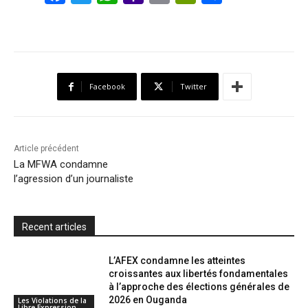
a
w
h
a
m
r
h
c
i
a
h
a
i
a
e
t
t
o
i
n
r
b
t
s
o
l
t
e
Facebook
Twitter
o
e
A
M
F
o
r
p
a
r
k
p
i
i
Article précédent
l
e
La MFWA condamne
l’agression d’un journaliste
n
d
l
Recent articles
y
L’AFEX condamne les atteintes
croissantes aux libertés fondamentales
à l’approche des élections générales de
2026 en Ouganda
Les Violations de la
Libre Expression