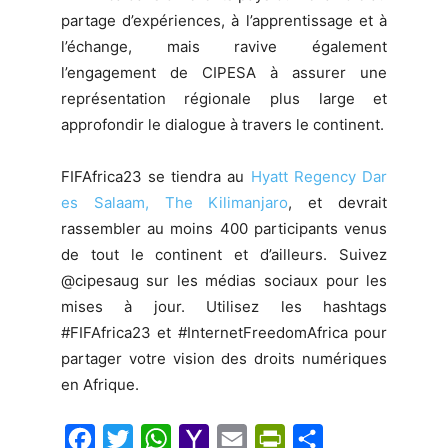
partage d’expériences, à l’apprentissage et à
l’échange, mais ravive également
l’engagement de CIPESA à assurer une
représentation régionale plus large et
approfondir le dialogue à travers le continent.
FIFAfrica23 se tiendra au
Hyatt Regency Dar
es Salaam, The Kilimanjaro
, et devrait
rassembler au moins 400 participants venus
de tout le continent et d’ailleurs. Suivez
@cipesaug sur les médias sociaux pour les
mises à jour. Utilisez les hashtags
#FIFAfrica23 et #InternetFreedomAfrica pour
partager votre vision des droits numériques
en Afrique.
F
T
W
Y
E
P
S